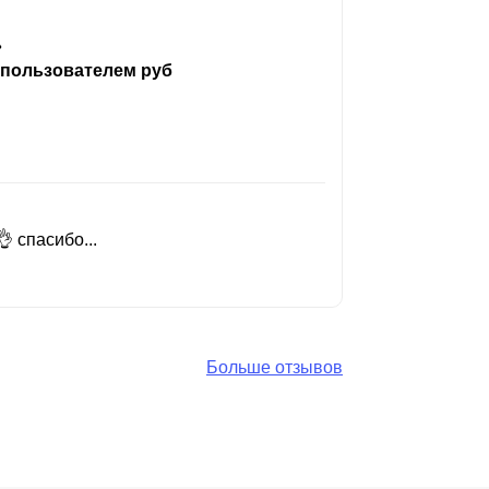
ь
 пользователем руб
 спасибо...
Добрый день
Читать вес
Больше отзывов