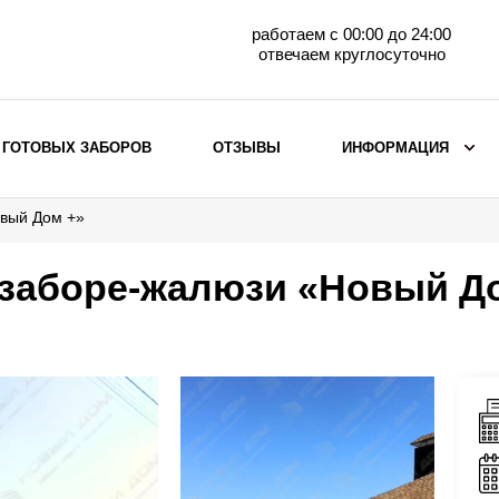
работаем с 00:00 до 24:00
отвечаем круглосуточно
 ГОТОВЫХ ЗАБОРОВ
ОТЗЫВЫ
ИНФОРМАЦИЯ
овый Дом +»
ВЫБОР ПО МАТЕРИАЛУ
Заборы с кирпичными столбами
 заборе-жалюзи «Новый Д
Заборы из евроштакетника
горизонтального
Металлические заборы для дачи
Забор жалюзи с кирпичными столбами
Металлические заборы
Металлические ограждения