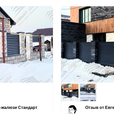
е-жалюзи Стандарт
Отзыв от Евг