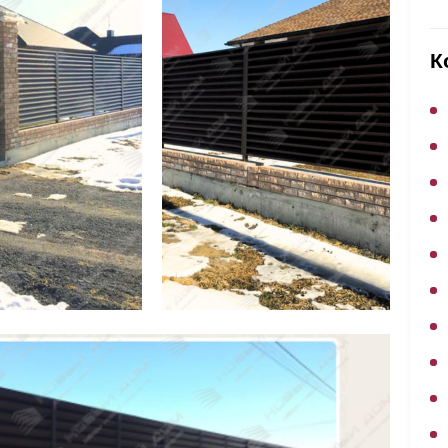
ВЫБОР ПО ХАРАКТЕРИСТИКАМ
Горизонтальные заборы
К
Высокие заборы
Красивые, дизайнерские заборы
ВЫБОР ПО СПОСОБУ МОНТАЖА
Заборы под ключ
Готовые заборы
Комплекты заборов-лего "сделай сам"
Быстровозводимые заборы