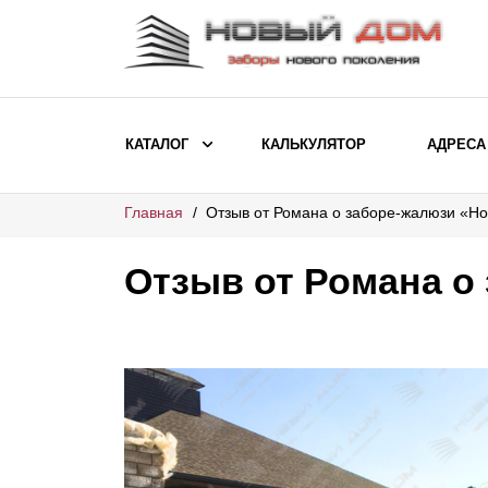
КАТАЛОГ
КАЛЬКУЛЯТОР
АДРЕСА
Главная
Отзыв от Романа о заборе-жалюзи «Н
ВЫБОР ПО МОДЕЛИ
Заборы Ранчо
Отзыв от Романа о
Заборы Хай-тек
Заборы Классика
Заборы Жалюзи
ВЫБОР ПО НАЗНАЧЕНИЮ
Заборы и ограждения для детских
садов