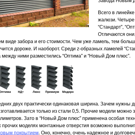
Завода Новым 
ВЫБОР ПО ХАРАКТЕРИСТИКАМ
Всего в линейке
Горизонтальные заборы
жалюзи. Четыре
Высокие заборы
“Стандарт”, “Оп
Красивые, дизайнерские заборы
Отличаются они,
м виде забора и его стоимости. Чем уже ламель, тем больше
ВЫБОР ПО СПОСОБУ МОНТАЖА
учится дороже. И наоборот. Среди z-образных ламелей “Ст
 а между ними разместились “Оптима” и “Новый Дом плюс”.
Заборы под ключ
Готовые заборы
Комплекты заборов-лего "сделай сам"
Быстровозводимые заборы
едних двух практически одинаковая ширина. Зачем нужны д
изготавливается только из стали 0,5. Прочие модели можно 
ллиметров. Зато в “Новый Дом плюс” применена особая те
х прочих моделях монтажные отверстия возможно выполнит
овым покрытием
. Оно, конечно, очень надежное и долгове