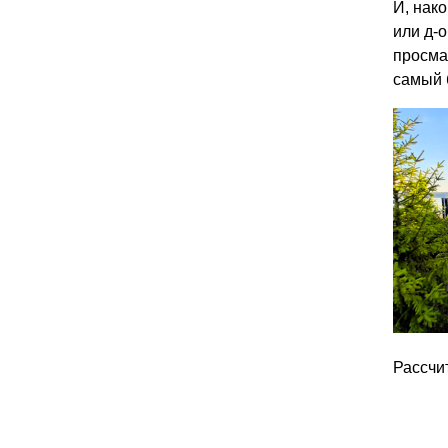
И, нак
или д-
просма
самый 
Рассчи