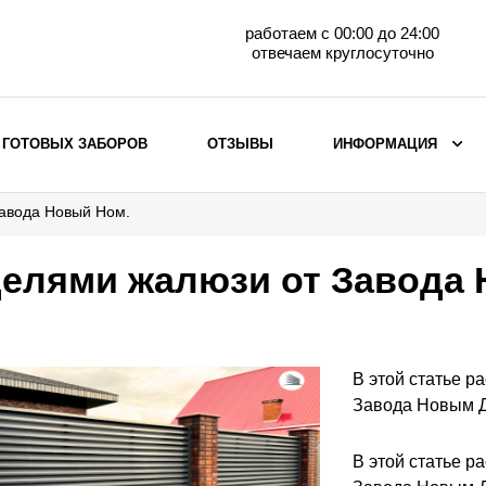
работаем с 00:00 до 24:00
отвечаем круглосуточно
 ГОТОВЫХ ЗАБОРОВ
ОТЗЫВЫ
ИНФОРМАЦИЯ
авода Новый Ном.
ВЫБОР ПО МАТЕРИАЛУ
Заборы с кирпичными столбами
делями жалюзи от Завода
Заборы из евроштакетника
горизонтального
Металлические заборы для дачи
Забор жалюзи с кирпичными столбами
В этой статье р
Металлические заборы
Завода Новым 
Металлические ограждения
В этой статье р