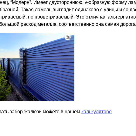
онец, “Модерн”. Имеет двустороннюю, v-образную форму ла
образной. Такая ламель выглядит одинаково с улицы и со д
триваемый, но проветриваемый. Это отличная альтернатива
большой расход металла, соответственно она самая дорога
тать забор-жалюзи можете в нашем
калькуляторе