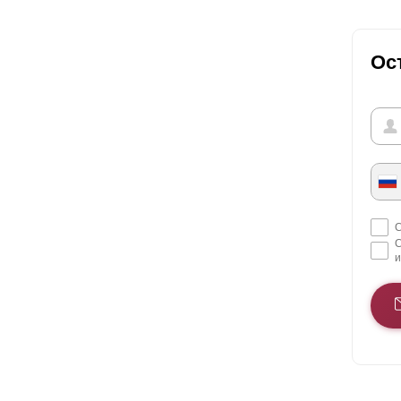
Ос
С
С
и