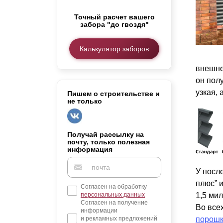
Заборы для дачи
Точный расчет вашего
Элитные заборы для коттеджей
забора "до гвоздя"
Заборы и ограждения для школ
Забор на участок 10 соток
Калькулятор заборов
Заборы и ограждения для дома
внешне
он пол
узкая,
Пишем о строительстве и
не только
Получай рассылку на
почту, только полезная
информация
У посл
плюс” 
Согласен на обработку
персональных данных
1,5 ми
Согласен на получение
Во все
информации
и рекламных предложений
порошк