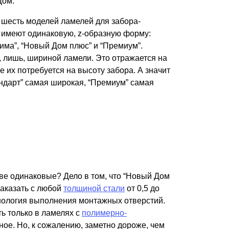
Дом.
Калитки
 шесть моделей ламелей для забора-
Входные группы
 имеют одинаковую, z-образную форму:
Ворота складные гармошка
тима”, “Новый Дом плюс” и “Премиум”.
 лишь, шириной ламели. Это отражается на
ВСЕ ДЛЯ ЗАБОРА
 их потребуется на высоту забора. А значит
андарт” самая широкая, “Премиум” самая
Панели для забора
ве одинаковые? Дело в том, что “Новый Дом
заказать с любой
толщиной стали
от 0,5 до
хнология выполнения монтажных отверстий.
ь только в ламелях с
полимерно-
чное. Но, к сожалению, заметно дороже, чем