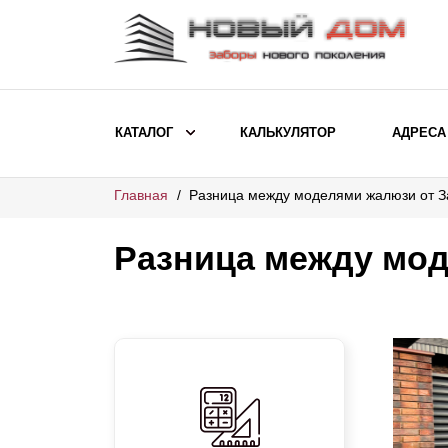
КАТАЛОГ
КАЛЬКУЛЯТОР
АДРЕСА
Главная
Разница между моделями жалюзи от З
ВЫБОР ПО МОДЕЛИ
Заборы Ранчо
Разница между мо
Заборы Хай-тек
Заборы Классика
Заборы Жалюзи
ВЫБОР ПО НАЗНАЧЕНИЮ
Заборы и ограждения для детских
садов