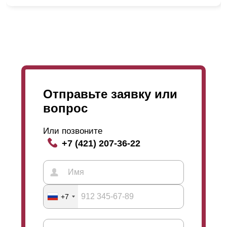
эффектом объема и рельефа, что обуславливается
большим количеством
ламелей
на единицу высоты
забора. В это же время «
Оптима
» является
серединой между ними – она уже не такая
лаконичная и мощная, потому что появилось
ощущение глубины, объема и большое количество
горизонтальных линий. На изображении ниже есть
сравнение всех данных вариантов.
Отправьте заявку или
вопрос
Или позвоните
+7 (421) 207-36-22
Еще, стоит отметить, что если пытаться посмотреть
через забор сквозь
ламели
, то на картинке выше
видно, какой угол обзора доступен. Если смотришь с
улицы, то увидишь только небо (так как участок не
+7
виден), и также наоборот, при взгляде изнутри можно
увидеть есть ли кто за забором. Из этого следует, что
благодаря максимальному нахлесту уменьшается