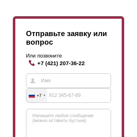
спектр цветов (вся палитра из каталога RAL). И, в
отличие от всегда гладкого
полиэстера
, при
порошковом окрашивании доступно множество
различных фактур.
Отправьте заявку или
вопрос
Или позвоните
+7 (421) 207-36-22
+7