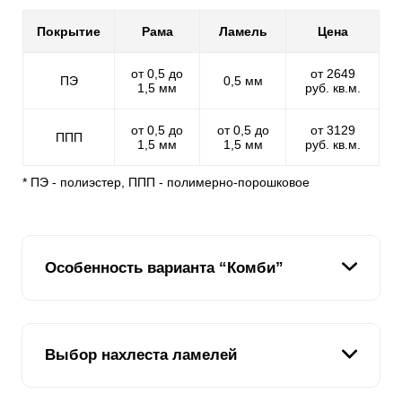
Покрытие
Рама
Ламель
Цена
от 0,5 до
от 2649
ПЭ
0,5 мм
1,5 мм
руб. кв.м.
от 0,5 до
от 0,5 до
от 3129
ППП
1,5 мм
1,5 мм
руб. кв.м.
* ПЭ - полиэстер, ППП - полимерно-порошковое
Особенность варианта “Комби”
Одна из основных целей нашей компании - дать
клиенту возможность выбрать забор именно той
Выбор нахлеста ламелей
конструкции и стиля, которые ему нужны. Зачастую
заказчик хотел бы видеть в своем варианте
конструкционные особенности сразу нескольких