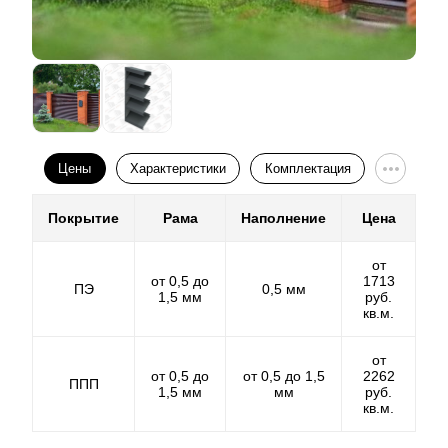
Еще один нюанс – выбор расцветок и фактур.
Разнообразие выбора есть только в том случае, если
толщина стального листа более 0.5 мм. В противном
случае выбор ограничивается двумя - тремя самыми
распространенными цветами.
Порошковое покрытие.
Цены
Характеристики
Комплектация
Порошковое покрытие на фоне
полиэстера
выглядит
Покрытие
Рама
Наполнение
Цена
более выгодно. Оно обеспечивает богатство фактур
и цветовых решений и не ограничивает
от
производителя в выборе технологий для
от 0,5 до
1713
ПЭ
0,5 мм
изготовления готового забора. Порошковое покрытие
1,5 мм
руб.
обеспечивает долговечность готового изделия при
кв.м.
любых погодных условиях. Толщина такого покрытия
может быть разной, и составляет от 60 до 100
от
микрон. Чем толще слой декоративного покрытия,
от 0,5 до
от 0,5 до 1,5
2262
ППП
1,5 мм
мм
руб.
тем дороже обойдется забор.
кв.м.