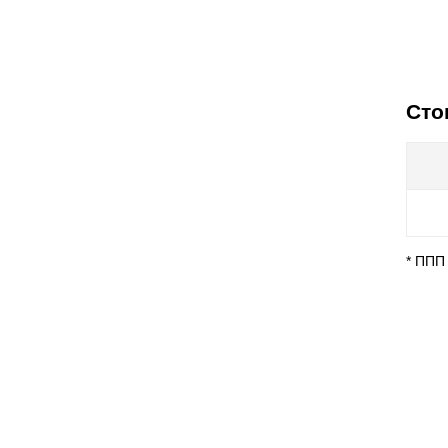
Сто
* ППП