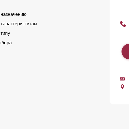
 назначению
 характеристикам
 типу
абора