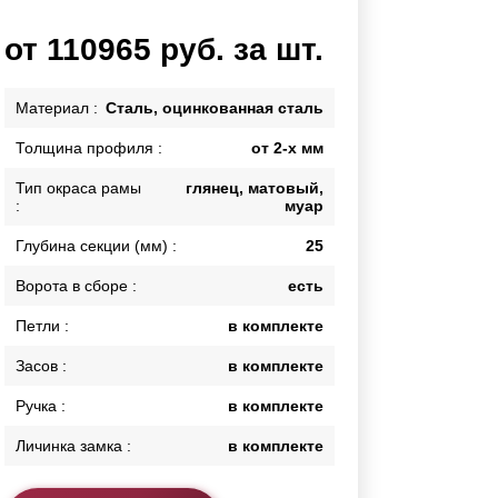
Калитки
от 110965 руб. за шт.
Входные группы
Ворота складные гармошка
Материал :
Сталь, оцинкованная сталь
Толщина профиля :
от 2-х мм
ВСЕ ДЛЯ ЗАБОРА
Тип окраса рамы
глянец, матовый,
Панели для забора
:
муар
Глубина секции (мм) :
25
Ворота в сборе :
есть
Петли :
в комплекте
Засов :
в комплекте
Ручка :
в комплекте
Личинка замка :
в комплекте