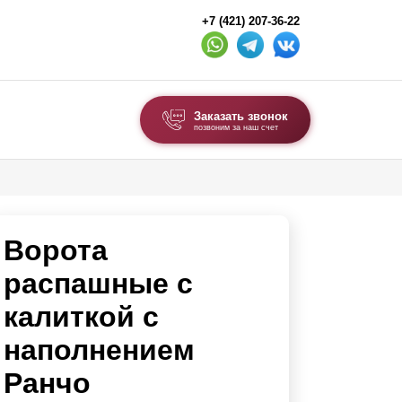
+7 (421) 207-36-22
Заказать звонок
позвоним за наш счет
ВЫБОР ПО ТИПУ
Модульные заборы и ограждения
Ворота
Комбинированные заборы
Секционные заборы
распашные с
калиткой с
ВОРОТА И КАЛИТКИ
наполнением
Ворота откатные
Ранчо
Ворота распашные
Каркасы ворот