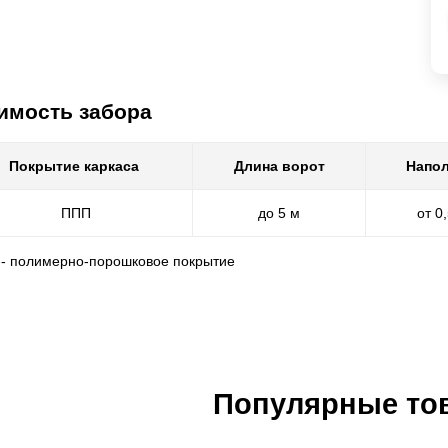
имость забора
Покрытие каркаса
Длина ворот
Напол
ППП
до 5 м
от 0
 - полимерно-порошковое покрытие
Популярные то