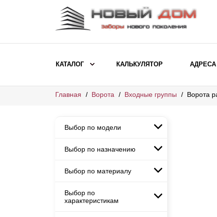
КАТАЛОГ
КАЛЬКУЛЯТОР
АДРЕСА
Главная
Ворота
Входные группы
Ворота р
ВЫБОР ПО МОДЕЛИ
Заборы Ранчо
Выбор по модели
Заборы Хай-тек
Заборы Классика
Выбор по назначению
Заборы Ранчо
Заборы Жалюзи
Заборы Хай-тек
Выбор по материалу
Заборы и ограждения для
Заборы Классика
детских садов
ВЫБОР ПО НАЗНАЧЕНИЮ
Заборы Жалюзи
Выбор по
Заборы с кирпичными столбами
Заборы для дачи
характеристикам
Заборы и ограждения для детских
Заборы из евроштакетника
Элитные заборы для коттеджей
садов