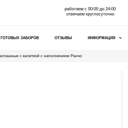
работаем с 00:00 до 24:00
отвечаем круглосуточно
 ГОТОВЫХ ЗАБОРОВ
ОТЗЫВЫ
ИНФОРМАЦИЯ
аспашные с калиткой с наполнением Ранчо
ВЫБОР ПО МАТЕРИАЛУ
Заборы с кирпичными столбами
Заборы из евроштакетника
горизонтального
Металлические заборы для дачи
Забор жалюзи с кирпичными столбами
Металлические заборы
Металлические ограждения