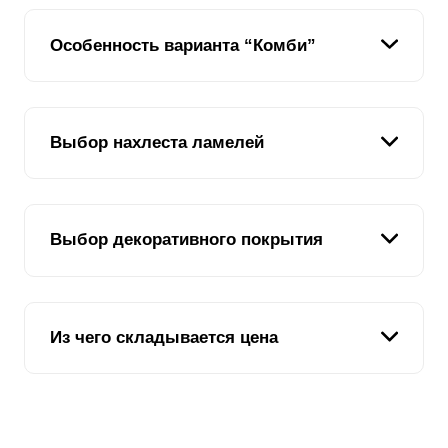
Особенность варианта “Комби”
Мы предлагаем нашим клиентам большую
вариативность в выборе заборов. По желанию
Выбор нахлеста ламелей
заказчика, возможно комбинирование разных
моделей в одном решении. Так, появилась модель
забора «
Комби
». Мы творчески подошли к её
Нахлёст
ламелей
, как и в других моделях заборов
созданию. «
Комби
» является сочетанием двух
типа «Жалюзи» обусловлен двумя следующими
кардинально разных вариантов заборов – «Ранчо» и
Выбор декоративного покрытия
параметрами:
«Жалюзи».
Общий дизайн конструкции по желанию
Декоративное покрытие – это важный аспект при
заказчика.
выборе конструкции забора. Ведь оно является не
Допустимый угол обзора, как с внешней
Из чего складывается цена
стороны забора, так и с внутренней, при
только частью декора и дизайнерским решением, но
взгляде сквозь
ламели
.
и обеспечивает защиту всей конструкции от коррозии
и других внешних факторов. Декоративное покрытие
Таким образом, чем сильнее
ламели
Если вы уже ознакомились с описаниями других
находят друг на друга, тем больше их нужно для
бывает двух видов:
формирования одной секции забора. При этом,
моделей заборов нашего производства в каталоге, то
меняется общий вид и дизайн сооружения в
вам известны основные принципы формирования