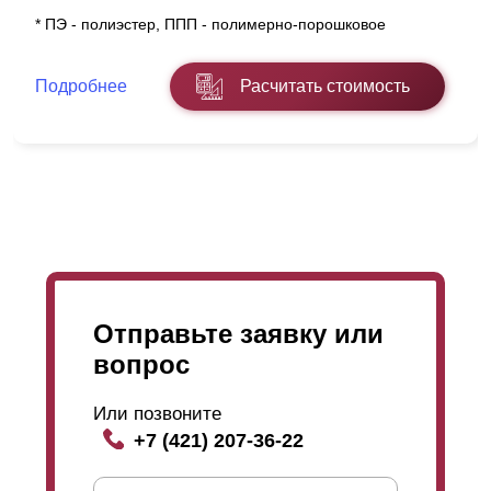
процессе изготовления. Толщина порошкового
покрытия варьируется от 60 до 100 микрон. Каталог
* ПЭ - полиэстер, ППП - полимерно-порошковое
раскрасок RAL предлагает широкий ассортимент
цветовых решений для стали любой толщины. Также
Чтобы определиться с понятием «угол обзора через
имеется большой выбор видов фактур стали.
ламели
Подробнее
Расчитать стоимость
», нужно обратиться к схеме, которая расположена
выше. На данной схеме видно, что смотрящий
человек находится с внешней стороны забора – за
его периметром. Таким образом, глядя на
территорию участка, он будет видеть только небо.
При этом, стоящий за забором с внутренней
стороны, хорошо видит, что происходит снаружи и
может разглядеть прохожих. Это неоспоримый плюс
в пользу безопасности. Выбор нахлёста напрямую
влияет на угол обзора. Чем нахлёст меньше, тем
лучше обзор и наоборот. В стандартной конструкции
применяется нахлёст 10-20 мм, но в некоторых
случаях этот показатель нужно увеличивать. Так,
если дом высокий, двухэтажный, а забор
Отправьте заявку или
располагается к нему близко, то верхняя часть может
быть доступна для просматривания (для этого нужно
вопрос
заглянуть под нижние
ламели
снизу-вверх). Это можно исключить, добавив
ламелей
и увеличив нахлёст.
Или позвоните
+7 (421) 207-36-22