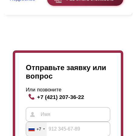
отрегулировать
просматриваемость
забора на даче.
Ее можно как повысить так и понизить. Чем меньше
нахлест, тем больше
просматриваемость
. Выбор
только ваш! Изготовим по вашим меркам и желанием
в индивидуальном порядке. Подробнее и наглядно
можно увидеть на картинках. Если у вас останутся
какие-то вопросы, Вы можете заказать звонок нашего
менеджера, который даст вам более точную
информацию и
объяснение
.
Отправьте заявку или
вопрос
Или позвоните
+7 (421) 207-36-22
Данный вариант является базовым забором среди
наших заборов. Дизайн простой, массивный и
брутальный. В этой модели относительно других
моделей нашей линейки меньше горизонтальных
линий и разнообразных изгибов, а больше ровных
+7
поверхностей. Такой дизайн выглядит простым и