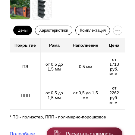
покраски. Весомое отличие между двумя покрытиями
информации, а так же для оформления заказа.
в том, что в первом меньшая линейка выбора. В
полимерно-порошковом же количество цветов не
ограничивается и вам для выбора доступен полный
спектр.
Цены
Характеристики
Комплектация
Покрытие
Рама
Наполнение
Цена
от
от 0,5 до
1713
ПЭ
0,5 мм
1,5 мм
руб.
кв.м.
от
от 0,5 до
от 0,5 до 1,5
2262
ППП
1,5 мм
мм
руб.
кв.м.
* ПЭ - полиэстер, ППП - полимерно-порошковое
Оно напрямую влияет на функционал забора, как
описано выше о вашей конфиденциальности. С
помощью нахлеста можно
Подробнее
Расчитать стоимость